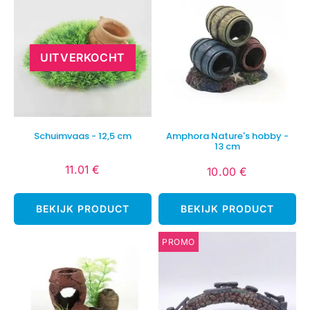
UITVERKOCHT
Schuimvaas - 12,5 cm
Amphora Nature's hobby -
13 cm
11.01 €
10.00 €
Normale
11.01
Normale
10.00
prijs
€
prijs
€
BEKIJK PRODUCT
BEKIJK PRODUCT
PROMO