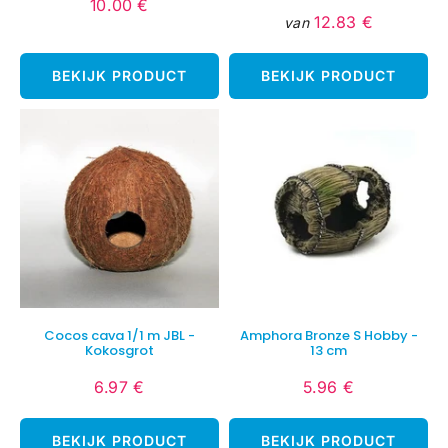
10.00 €
Normale
10.00
12.83 €
van
Normale
12.83
prijs
€
prijs
€
BEKIJK PRODUCT
BEKIJK PRODUCT
Cocos cava 1/1 m JBL -
Amphora Bronze S Hobby -
Kokosgrot
13 cm
6.97 €
5.96 €
Normale
6.97
Normale
5.96
prijs
€
prijs
€
BEKIJK PRODUCT
BEKIJK PRODUCT