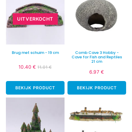
UITVERKOCHT
Brug met schuim - 19 cm
Comb Cave 3 Hobby -
Cave for Fish and Reptiles
21 cm
10.40 €
11.01 €
Verlaagde
10.40
Normale
11.01
6.97 €
Normale
6.97
prijs
€
prijs
€
prijs
€
BEKIJK PRODUCT
BEKIJK PRODUCT