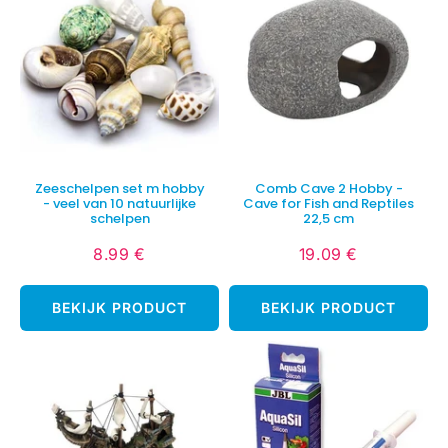
Zeeschelpen set m hobby
Comb Cave 2 Hobby -
- veel van 10 natuurlijke
Cave for Fish and Reptiles
schelpen
22,5 cm
8.99 €
19.09 €
Normale
8.99
Normale
19.09
prijs
€
prijs
€
BEKIJK PRODUCT
BEKIJK PRODUCT