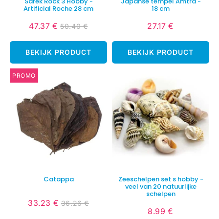
Sarek Rock 3 Hobby -
Japanse tempel Amtra -
Artificial Roche 28 cm
18 cm
47.37 €
27.17 €
50.40 €
Verlaagde
47.37
Normale
27.17
Normale
50.40
prijs
€
prijs
€
prijs
€
BEKIJK PRODUCT
BEKIJK PRODUCT
PROMO
Catappa
Zeeschelpen set s hobby -
veel van 20 natuurlijke
schelpen
33.23 €
36.26 €
Verlaagde
33.23
Normale
36.26
8.99 €
Normale
8.99
prijs
€
prijs
€