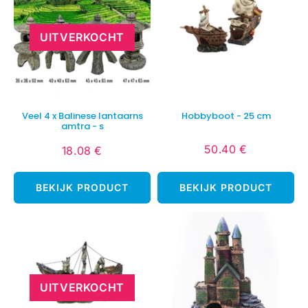
UITVERKOCHT
Veel 4 x Balinese lantaarns
Hobbyboot - 25 cm
amtra - s
50.40 €
18.08 €
Normale
50.40
Normale
18.08
prijs
€
prijs
€
BEKIJK PRODUCT
BEKIJK PRODUCT
UITVERKOCHT