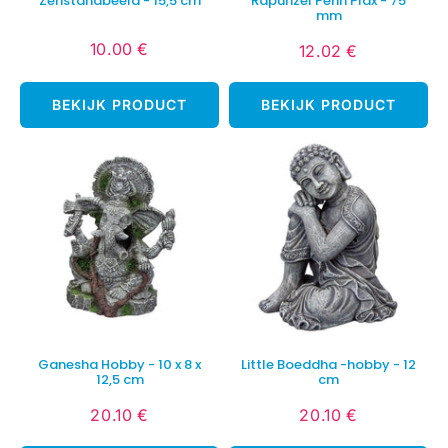
Zenstandbeeld - 15,5 cm
Rapunzel Penn Plax - 75
mm
10.00 €
12.02 €
Normale
10.00
Normale
12.02
prijs
€
prijs
€
BEKIJK PRODUCT
BEKIJK PRODUCT
Ganesha Hobby - 10 x 8 x
Little Boeddha -hobby - 12
12,5 cm
cm
20.10 €
20.10 €
Normale
20.10
Normale
20.10
prijs
€
prijs
€