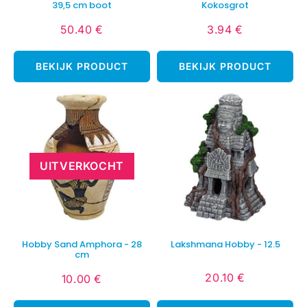
39,5 cm boot
Kokosgrot
50.40 €
3.94 €
Normale
50.40
Normale
3.94
prijs
€
prijs
€
BEKIJK PRODUCT
BEKIJK PRODUCT
UITVERKOCHT
Hobby Sand Amphora - 28
Lakshmana Hobby - 12.5
cm
20.10 €
10.00 €
Normale
20.10
Normale
10.00
prijs
€
prijs
€