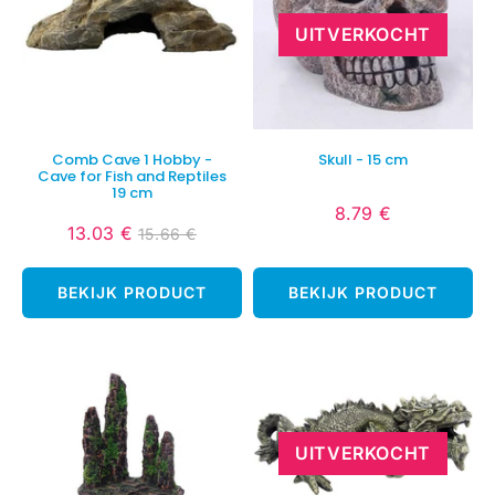
UITVERKOCHT
Comb Cave 1 Hobby -
Skull - 15 cm
Cave for Fish and Reptiles
19 cm
8.79 €
Normale
8.79
13.03 €
15.66 €
Verlaagde
13.03
prijs
€
Normale
15.66
prijs
€
prijs
€
BEKIJK PRODUCT
BEKIJK PRODUCT
UITVERKOCHT