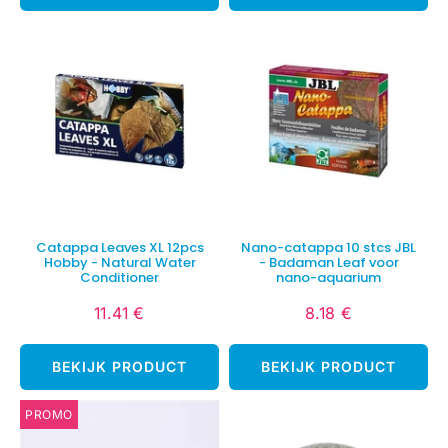
Catappa Leaves XL 12pcs
Nano-catappa 10 stcs JBL
Hobby - Natural Water
- Badaman Leaf voor
Conditioner
nano-aquarium
11.41 €
8.18 €
Normale
11.41
Normale
8.18
prijs
€
prijs
€
BEKIJK PRODUCT
BEKIJK PRODUCT
PROMO