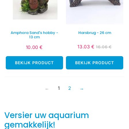
Amphora Sand's hobby -
Harsbrug - 26 cm
13 cm
13.03 €
16.06 €
10.00 €
Verlaagde
13.03
Normale
16.06
Normale
10.00
prijs
€
prijs
€
prijs
€
BEKIJK PRODUCT
BEKIJK PRODUCT
←
1
2
→
Versier uw aquarium
gemakkelijk!