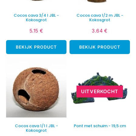
Cocos cava 3/4 l JBL -
Cocos cava 1/2 m JBL -
Kokosgrot
Kokosgrot
5.15 €
3.64 €
Normale
5.15
Normale
3.64
prijs
€
prijs
€
BEKIJK PRODUCT
BEKIJK PRODUCT
UITVERKOCHT
Cocos cava 1/1 l JBL -
Pont met schuim - 19,5 cm
Kokosgrot