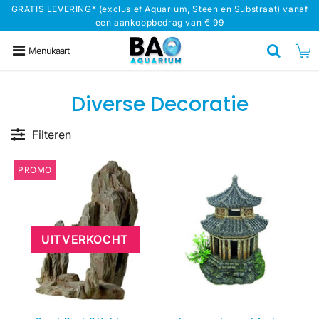
GRATIS LEVERING* (exclusief Aquarium, Steen en Substraat) vanaf
een aankoopbedrag van € 99
Menukaart
Diverse Decoratie
Filteren
PROMO
UITVERKOCHT