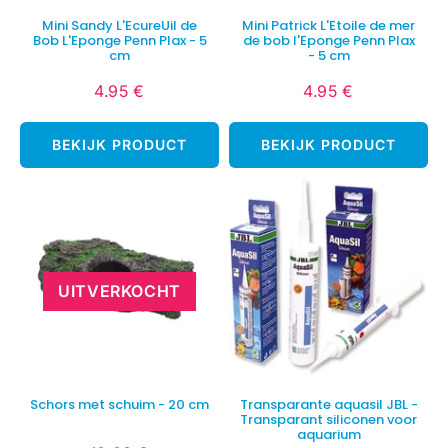
Mini Sandy L'EcureUil de
Mini Patrick L'Etoile de mer
Bob L'Eponge Penn Plax - 5
de bob l'Eponge Penn Plax
cm
- 5 cm
4.95 €
4.95 €
Normale
4.95
Normale
4.95
prijs
€
prijs
€
BEKIJK PRODUCT
BEKIJK PRODUCT
UITVERKOCHT
Schors met schuim - 20 cm
Transparante aquasil JBL -
Transparant siliconen voor
aquarium