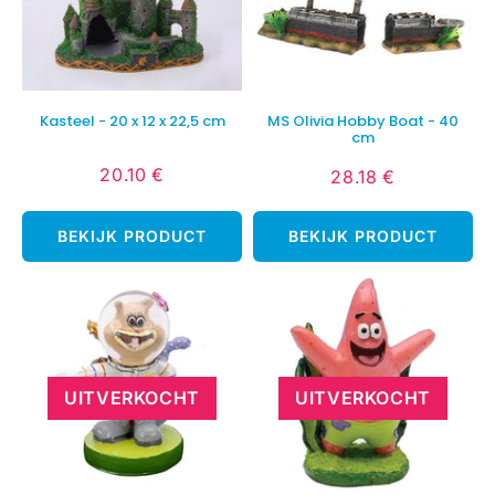
Kasteel - 20 x 12 x 22,5 cm
MS Olivia Hobby Boat - 40
cm
20.10 €
28.18 €
Normale
20.10
Normale
28.18
prijs
€
prijs
€
BEKIJK PRODUCT
BEKIJK PRODUCT
UITVERKOCHT
UITVERKOCHT