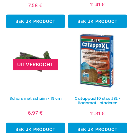
11.41 €
7.58 €
Normale
11.41
Normale
7.58
prijs
€
prijs
€
BEKIJK PRODUCT
BEKIJK PRODUCT
UITVERKOCHT
Schors met schuim - 19 cm
Catappaxl 10 stcs JBL -
Badamat -bladeren
6.97 €
11.31 €
Normale
6.97
Normale
11.31
prijs
€
prijs
€
BEKIJK PRODUCT
BEKIJK PRODUCT