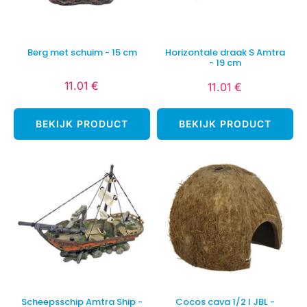
Berg met schuim - 15 cm
Horizontale draak S Amtra
- 19 cm
11.01 €
11.01 €
Normale
11.01
Normale
11.01
prijs
€
prijs
€
BEKIJK PRODUCT
BEKIJK PRODUCT
Scheepsschip Amtra Ship -
Cocos cava 1/2 l JBL -