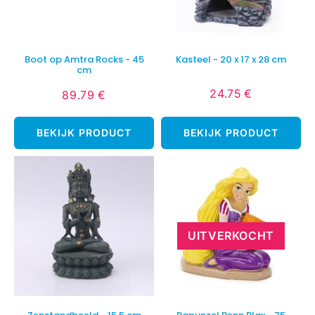
Boot op Amtra Rocks - 45
Kasteel - 20 x 17 x 28 cm
cm
24.75 €
89.79 €
Normale
24.75
Normale
89.79
prijs
€
prijs
€
BEKIJK PRODUCT
BEKIJK PRODUCT
UITVERKOCHT