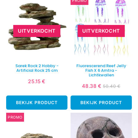
PROMO
UITVERKOCHT
UITVERKOCHT
Sarek Rock 2 Hobby -
Fluorescerend Reef Jelly
Artificial Rock 25 cm
Fish X 6 Amtra -
Lichtkwallen
25.15 €
Normale
25.15
48.38 €
50.40 €
Verlaagde
48.38
Normale
50.40
prijs
€
prijs
€
prijs
€
BEKIJK PRODUCT
BEKIJK PRODUCT
PROMO