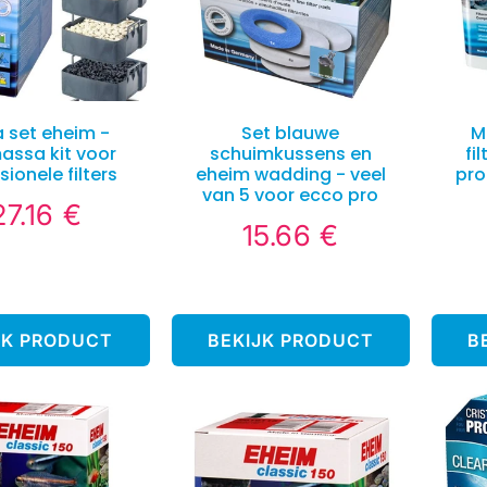
 set eheim -
Set blauwe
M
massa kit voor
schuimkussens en
fi
sionele filters
eheim wadding - veel
pro
van 5 voor ecco pro
27.16 €
127.16
ormale
15.66 €
€
15.66
ijs
Normale
€
prijs
JK PRODUCT
BEKIJK PRODUCT
B