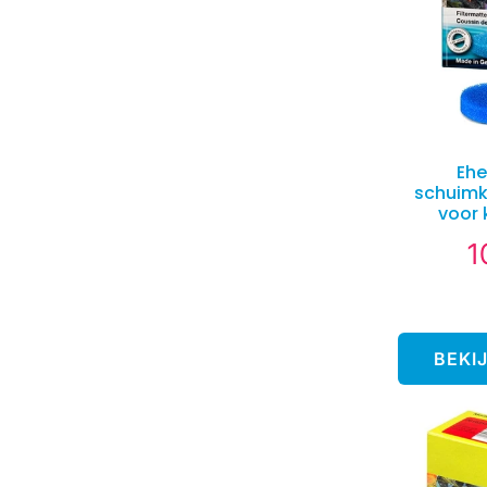
Ehe
schuimk
voor 
1
N
pr
BEKI