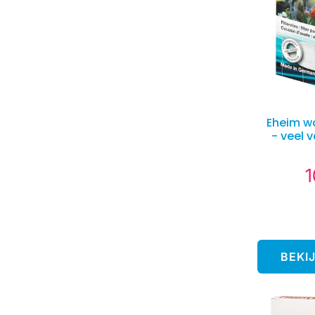
Eheim w
- veel 
1
N
p
BEKI