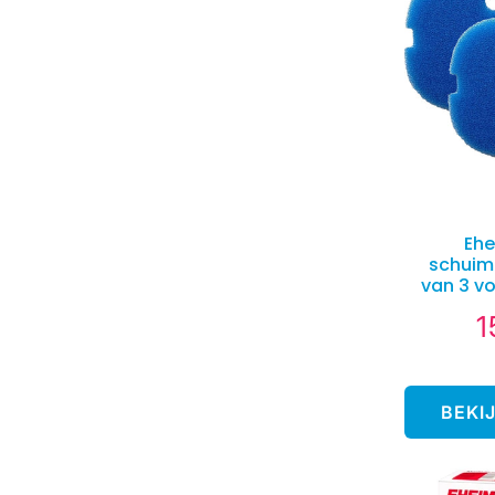
Ehe
schuim
van 3 vo
1
N
pr
BEKI