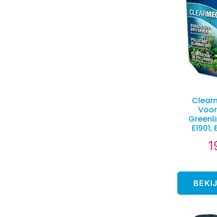
Clear
Voor
Greenli
E1901,
1
N
pr
BEKI