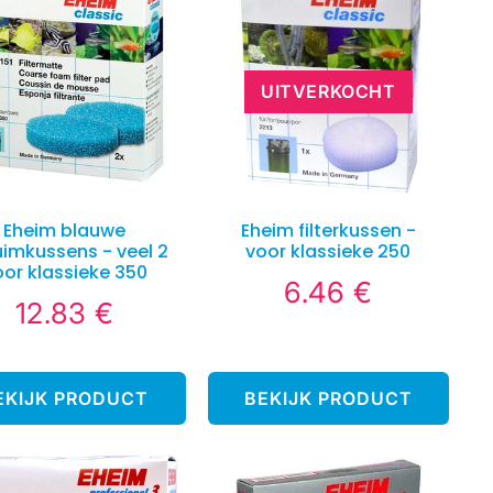
UITVERKOCHT
Eheim blauwe
Eheim filterkussen -
imkussens - veel 2
voor klassieke 250
oor klassieke 350
6.46 €
6.46
Normale
12.83 €
€
12.83
prijs
Normale
€
prijs
EKIJK PRODUCT
BEKIJK PRODUCT