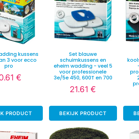
adding kussens
Set blauwe
van 3 voor ecco
schuimkussens en
kool
pro
eheim wadding - veel 5
voor professionele
pro
0.61 €
10.61
3e/5e 450, 600T en 700
ormale
€
pr
rijs
21.61 €
21.61
Normale
€
prijs
JK PRODUCT
BEKIJK PRODUCT
B