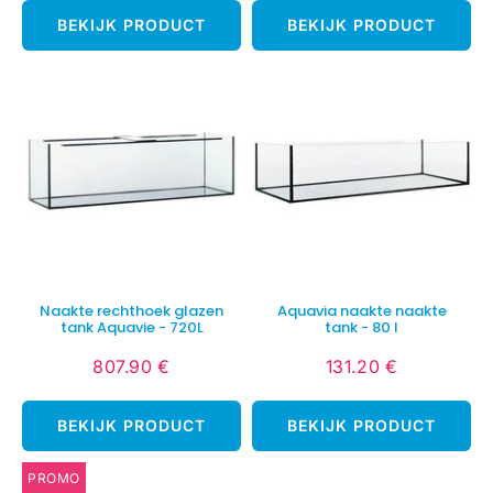
BEKIJK PRODUCT
BEKIJK PRODUCT
Naakte rechthoek glazen
Aquavia naakte naakte
tank Aquavie - 720L
tank - 80 l
807.90 €
131.20 €
Normale
807.90
Normale
131.20
prijs
€
prijs
€
BEKIJK PRODUCT
BEKIJK PRODUCT
PROMO