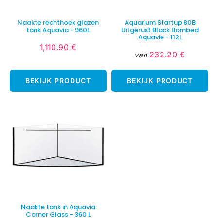
Naakte rechthoek glazen
Aquarium Startup 80B
tank Aquavia - 960L
Uitgerust Black Bombed
Aquavie - 112L
1,110.90 €
Normale
1,110.90
232.20 €
van
Normale
232.20
prijs
€
prijs
€
BEKIJK PRODUCT
BEKIJK PRODUCT
Naakte tank in Aquavia
Corner Glass - 360 L