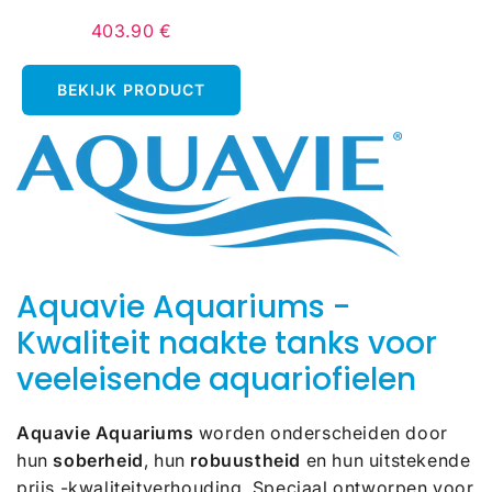
403.90 €
Normale
403.90
prijs
€
BEKIJK PRODUCT
Aquavie Aquariums -
Kwaliteit naakte tanks voor
veeleisende aquariofielen
Aquavie Aquariums
worden onderscheiden door
hun
soberheid
, hun
robuustheid
en hun uitstekende
prijs -kwaliteitverhouding. Speciaal ontworpen voor