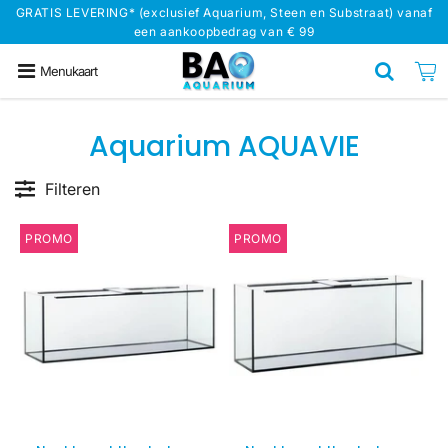
GRATIS LEVERING* (exclusief Aquarium, Steen en Substraat) vanaf
een aankoopbedrag van € 99
Menukaart
Aquarium AQUAVIE
Filteren
PROMO
PROMO