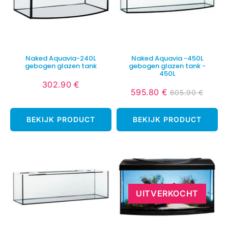
Naked Aquavia-240L
Naked Aquavia -450L
gebogen glazen tank
gebogen glazen tank -
450L
302.90 €
Normale
302.90
595.80 €
605.90 €
Verlaagde
595.80
Normale
605.9
prijs
€
prijs
€
prijs
€
BEKIJK PRODUCT
BEKIJK PRODUCT
UITVERKOCHT