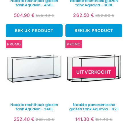
Naakte rechthoek glazen
Naakte rechthoek glazen
tank Aquavia - 450L
tank Aquavia - 300L
504.90 €
262.50 €
555.40 €
302.90 €
Verlaagde
504.90
Verlaagde
262.50
Normale
555.40
Normale
302.9
prijs
€
prijs
€
prijs
€
prijs
€
BEKIJK PRODUCT
BEKIJK PRODUCT
PROMO
PROMO
UITVERKOCHT
Naakte rechthoek glazen
Naakte panoramische
tank Aquavia - 240L
glazen tank Aquavia - 112 l
252.40 €
141.30 €
262.50 €
151.40 €
Verlaagde
252.40
Verlaagde
141.30
Normale
262.50
Normale
151.40
prijs
€
prijs
€
prijs
€
prijs
€