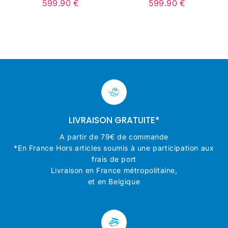
599.90 €
599.90 €
9.00
Prix
599.90
Prix
599.90
régulier
€
régulier
€
LIVRAISON GRATUITE*
A partir de 79€ de commande
*En France Hors articles soumis à une participation aux
frais de port
Livraison en France métropolitaine,
et en Belgique