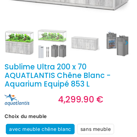
Sublime Ultra 200 x 70
AQUATLANTIS Chêne Blanc -
Aquarium Equipé 853 L
4,299.90 €
4,299.9
€
Unit
Choix du meuble
price
avec meuble chêne blanc
sans meuble