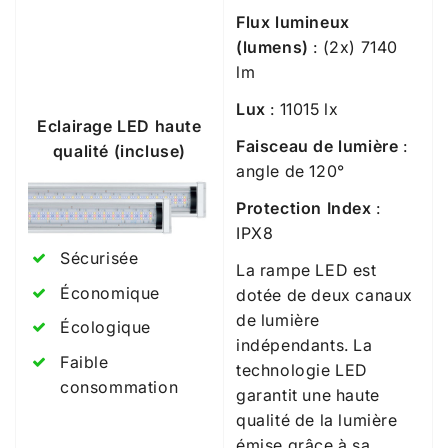
Flux lumineux
(lumens)
: (2x) 7140
lm
Lux
: 11015 lx
Eclairage LED haute
Faisceau de lumière
:
qualité (incluse)
angle de 120°
Protection Index
:
IPX8
Sécurisée
La rampe LED est
Économique
dotée de deux canaux
de lumière
Écologique
indépendants. La
Faible
technologie LED
consommation
garantit une haute
qualité de la lumière
émise grâce à sa