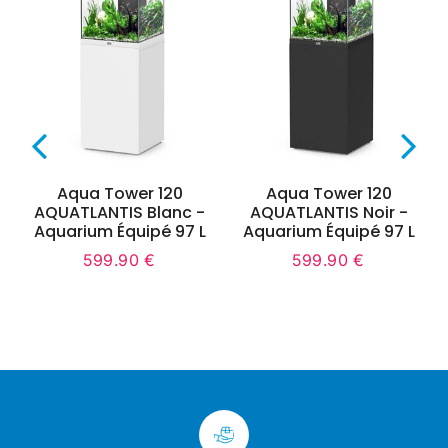
Aqua Tower 120
Aqua Tower 120
AQUATLANTIS Blanc -
AQUATLANTIS Noir -
Aquarium Équipé 97 L
Aquarium Équipé 97 L
599.90 €
599.90 €
0
Prix
599.90
Prix
599.90
régulier
€
régulier
€