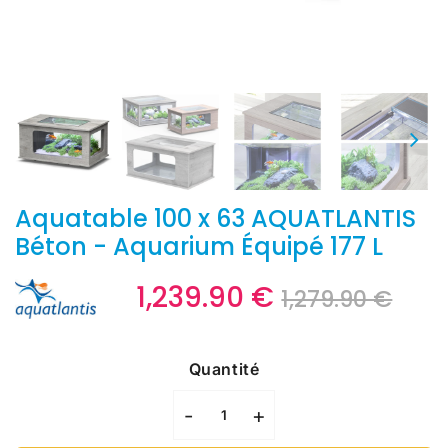
Aquatable 100 x 63 AQUATLANTIS
Béton - Aquarium Équipé 177 L
1,239.90 €
Prix
1,27
Prix
1,23
1,279.90 €
régu
€
réd
€
Unit
price
Quantité
-
+