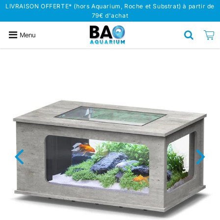
LIVRAISON OFFERTE* (hors Aquarium, Roche et Substrat) à partir de
79€ d'achat
Menu