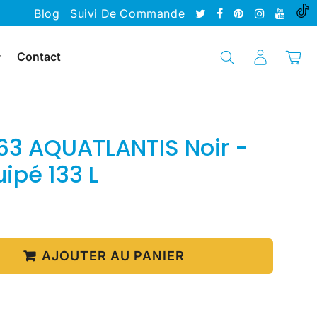
Blog
Suivi De Commande
Contact
63 AQUATLANTIS Noir -
ipé 133 L
669.90
Unit
€
price
AJOUTER AU PANIER