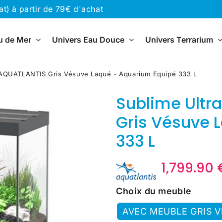
) à partir de 79€ d'achat
u de Mer
Univers Eau Douce
Univers Terrarium
D AQUATLANTIS Gris Vésuve Laqué - Aquarium Equipé 333 L
Sublime Ultr
Gris Vésuve 
333 L
1,799.90 
Choix du meuble
AVEC MEUBLE GRIS 