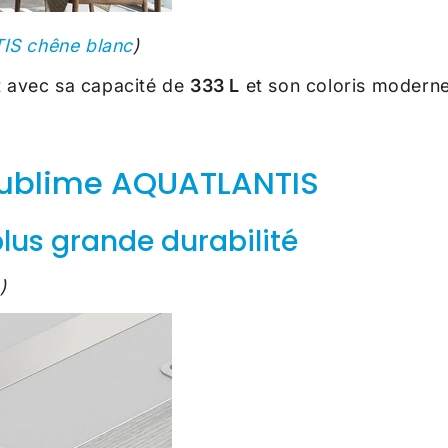
IS chêne blanc
)
t avec sa capacité de
333
L
et son coloris modern
Sublime AQUATLANTIS
plus grande durabilité
)