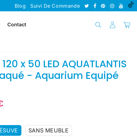
Blog
Suivi De Commande
Contact
a 120 x 50 LED AQUATLANTIS
Laqué - Aquarium Equipé
€
1,799.90
Unit
€
price
VÉSUVE
SANS MEUBLE