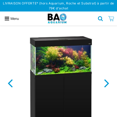
LIVRAISON OFFERTE* (hors Aquarium, Roche et Substrat) à partir de
79€ d'achat
Menu