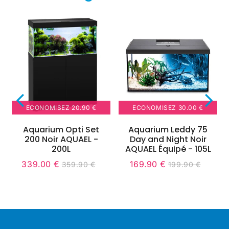
ECONOMISEZ
20.90 €
ECONOMISEZ
30.00 €
Aquarium Opti Set
Aquarium Leddy 75
200 Noir AQUAEL -
Day and Night Noir
200L
AQUAEL Équipé - 105L
339.00 €
169.90 €
359.90 €
199.90 €
Prix
339.00
Unit
Prix
169.90
Unit
Prix
359.90
Prix
199.90
réduit
€
price
réduit
€
price
0
régulier
€
régulier
€