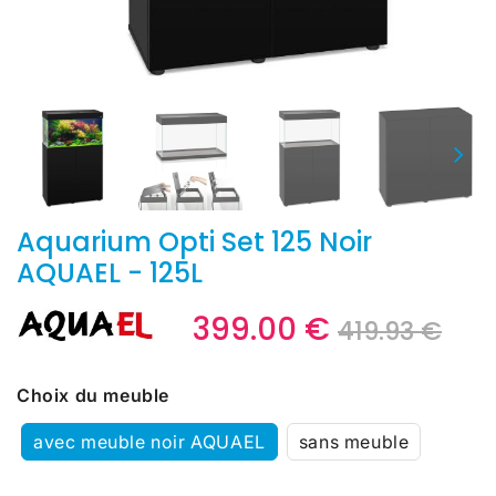
Aquarium Opti Set 125 Noir
AQUAEL - 125L
399.00 €
Prix
419
Prix
399
419.93 €
rég
€
réd
€
Unit
price
Choix du meuble
avec meuble noir AQUAEL
sans meuble