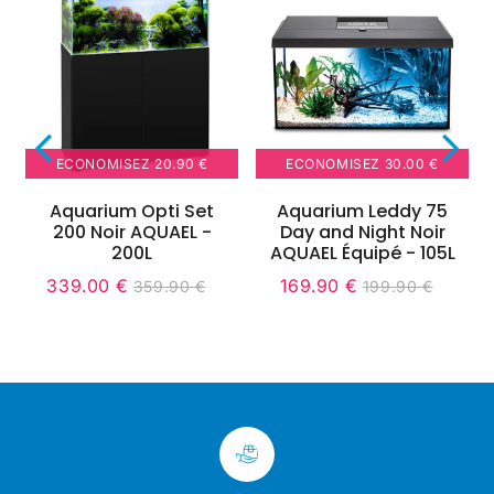
ECONOMISEZ
20.90 €
ECONOMISEZ
30.00 €
Aquarium Opti Set
Aquarium Leddy 75
200 Noir AQUAEL -
Day and Night Noir
200L
AQUAEL Équipé - 105L
339.00 €
169.90 €
359.90 €
199.90 €
Prix
339.00
Unit
Prix
169.90
Unit
Prix
359.90
Prix
199.90
réduit
€
price
réduit
€
price
0
régulier
€
régulier
€