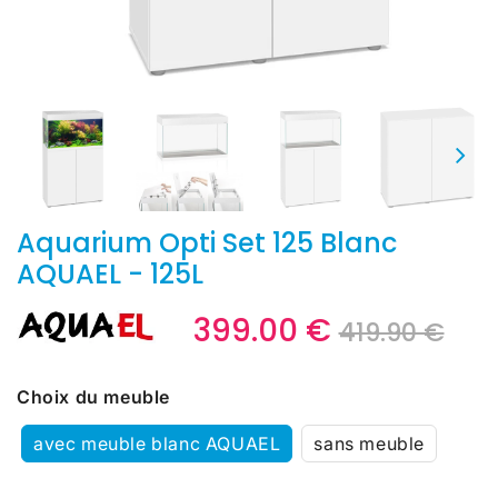
Aquarium Opti Set 125 Blanc
AQUAEL - 125L
399.00 €
Pri
419
Pri
399
419.90 €
rég
€
réd
€
Unit
price
Choix du meuble
avec meuble blanc AQUAEL
sans meuble