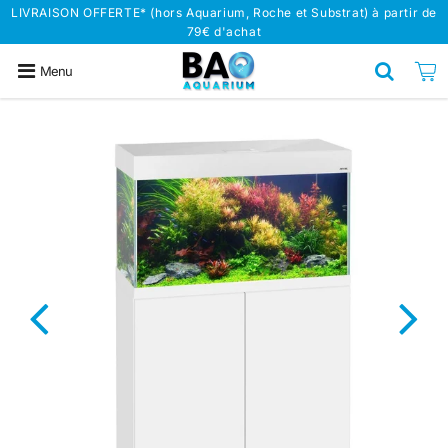
LIVRAISON OFFERTE* (hors Aquarium, Roche et Substrat) à partir de
79€ d'achat
Menu