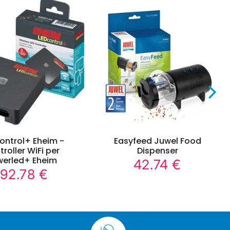
ontrol+ Eheim -
Easyfeed Juwel Food
roller WiFi per
Dispenser
werled+ Eheim
42.74 €
42.74
Prezzo
192.78 €
€
192.78
regolare
rezzo
€
egolare