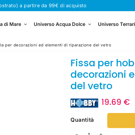
rato) a partire da 99€ di acquisto
a di Mare
Universo Acqua Dolce
Universo Terrar
la per decorazioni ed elementi di riparazione del vetro
Fissa per hob
decorazioni e
del vetro
19.69 €
1
Quantità
-
+