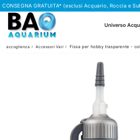
CONSEGNA GRATUITA* (esclusi Acquario, Roccia e Subst
Universo Acqu
›
›
Fissa per hobby trasparente - col
accoglienza
Accessori Vari