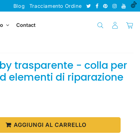
Blog
Tracciamento Ordine
io
Contact
by trasparente - colla per
d elementi di riparazione
9.69
Prezzo
€
unitario
AGGIUNGI AL CARRELLO