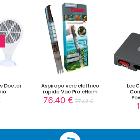
os Doctor
Aspirapolvere elettrico
LedC
dio
rapido Vac Pro eHeim
Cont
Po
€
76.40 €
59.16
76.40
77.42 €
Prezzo
Prezzo
77.42
Prezzo
€
€
ridotto
regolare
€
unitario
P
r