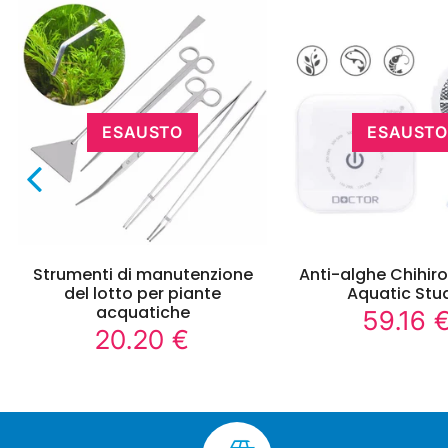
ESAUSTO
ESAUSTO
Strumenti di manutenzione
Anti-alghe Chihir
del lotto per piante
Aquatic Stu
acquatiche
59.16 
Prezzo
20.20 €
0
20.20
regolare
Prezzo
€
regolare