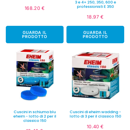
3 e 4+ 250, 350, 600 e
professionisti E 350
168.20 €
Prezzo
168.20
regolare
€
18.97 €
Prezzo
18.97
regolare
€
GUARDA IL
GUARDA IL
PRODOTTO
PRODOTTO
Cuscini in schiuma blu
Cuscini di eheim wadding -
eheim - lotto di 2 per il
lotto di 3 per il classico 150
classico 150
10.40 €
Prezzo
10.40