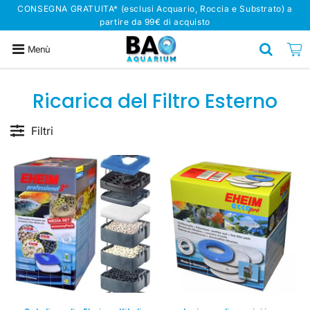
CONSEGNA GRATUITA* (esclusi Acquario, Roccia e Substrato) a
partire da 99€ di acquisto
Menù
Ricarica del Filtro Esterno
Filtri