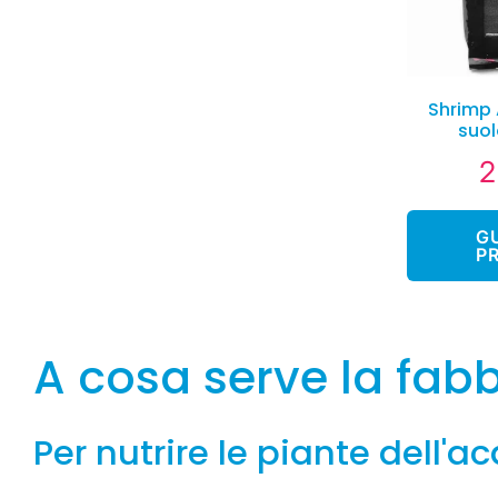
Shrimp 
suo
2
P
r
G
P
A cosa serve la fabbr
Per nutrire le piante dell'a