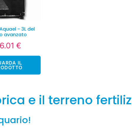
Aquael - 3L del
lo avanzato
6.01 €
26.01
rezzo
€
egolare
UARDA IL
RODOTTO
ica e il terreno fertil
cquario!