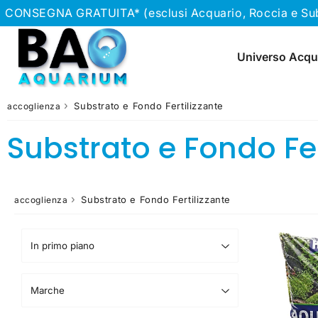
CONSEGNA GRATUITA* (esclusi Acquario, Roccia e Subst
Universo Acqu
›
Substrato e Fondo Fertilizzante
accoglienza
Substrato e Fondo Fer
›
Substrato e Fondo Fertilizzante
accoglienza