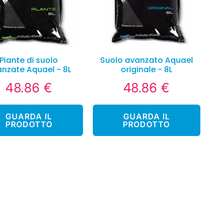
Piante di suolo
Suolo avanzato Aquael
nzate Aquael - 8L
originale - 8L
48.86 €
48.86 €
48.86
48.86
Prezzo
Prezzo
€
€
regolare
regolare
GUARDA IL
GUARDA IL
PRODOTTO
PRODOTTO