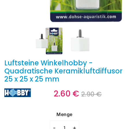
Luftsteine ​​Winkelhobby -
Quadratische Keramikluftdiffusor
25 x 25 x 25 mm
2.60 €
Prix
2.90
Prix
2.60
2.90 €
régulie
€
réduit
€
Unit
price
Menge
-
+