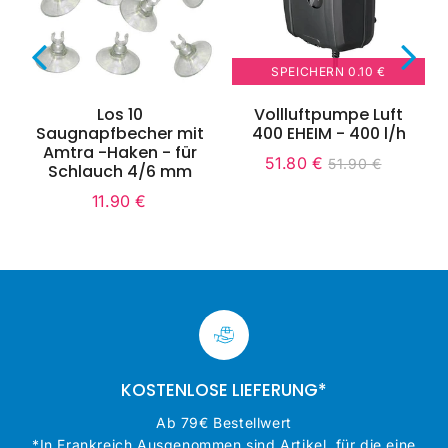
SPEICHERN 0.10 €
Los 10
Vollluftpumpe Luft
Saugnapfbecher mit
400 EHEIM - 400 l/h
Amtra -Haken - für
51.80 €
51.90 €
Sonderpreis
51.80
Unit
Normaler
51.90
Schlauch 4/6 mm
€
price
Preis
€
11.90 €
Normaler
11.90
Preis
€
KOSTENLOSE LIEFERUNG*
Ab 79€ Bestellwert
*In Frankreich Ausgenommen sind Artikel, für die eine