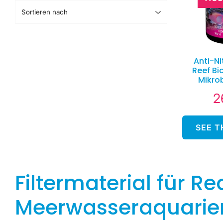
Anti-N
Reef Bi
Mikrob
2
N
Pr
SEE 
Filtermaterial für R
Meerwasseraquarie