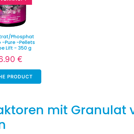
itrat/Phosphat
o -Pure -Pellets
e Lift - 350 g
6.90 €
26.90
ormaler
€
eis
THE PRODUCT
eaktoren mit Granulat
n