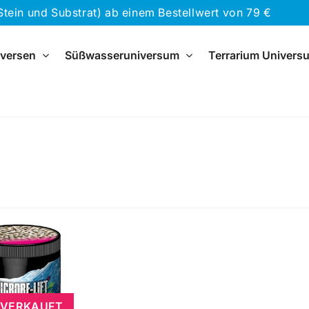
n und Substrat) ab einem Bestellwert von 79 €
versen
Süßwasseruniversum
Terrarium Univer
VERKAUFT