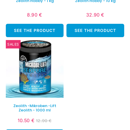
Zeolith Hobby - 1 kg
Zeolith Hobby - 10 kg
8.90 €
32.90 €
Normaler
8.90
Normaler
32.90
Preis
€
Preis
€
SEE THE PRODUCT
SEE THE PRODUCT
SALES
Zeolith -Mikroben -Lift
Zeolith - 1000 ml
10.50 €
12.90 €
Sonderpreis
10.50
Normaler
12.90
€
Preis
€