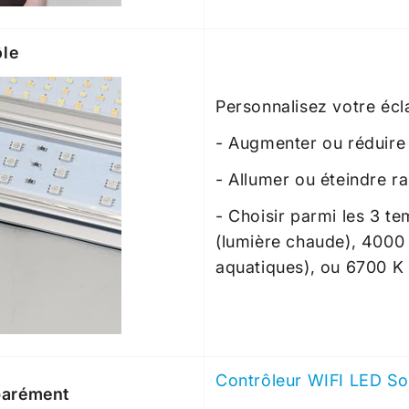
le
Personnalisez votre écla
- Augmenter ou réduire l
- Allumer ou éteindre r
- Choisir parmi les 3 t
(lumière chaude), 4000 K
aquatiques), ou 6700 K (
Contrôleur WIFI LED So
parément