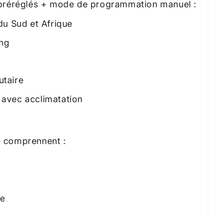
 préréglés + mode de programmation manuel :
u Sud et Afrique
ing
taire
vec acclimatation
e comprennent :
se