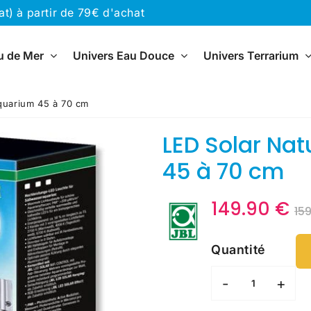
) à partir de 79€ d'achat
u de Mer
Univers Eau Douce
Univers Terrarium
quarium 45 à 70 cm
LED Solar Nat
45 à 70 cm
149.90 €
15
Quantité
-
+