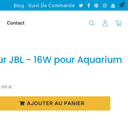
Blog
Suivi De Commande
Contact
ur JBL - 16W pour Aquarium
Prix
159.90
Prix
149.90
9.90 €
Unit
régulier
€
réduit
€
price
AJOUTER AU PANIER