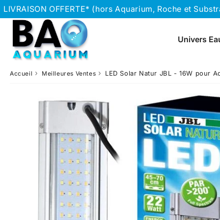
LIVRAISON OFFERTE* (hors Aquarium, Roche et Substrat
Univers Ea
›
›
LED Solar Natur JBL - 16W pour A
Accueil
Meilleures Ventes