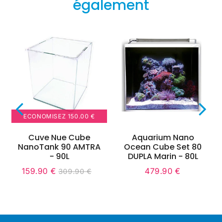
également
ECONOMISEZ
150.00 €
Cuve Nue Cube
Aquarium Nano
NanoTank 90 AMTRA
Ocean Cube Set 80
- 90L
DUPLA Marin - 80L
159.90 €
479.90 €
309.90 €
nit
Prix
159.90
Unit
Prix
479.90
551.80
Prix
309.90
rice
réduit
€
price
régulier
€
régulier
€