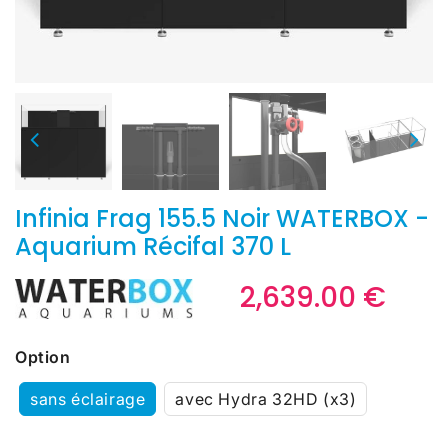
Infinia Frag 155.5 Noir WATERBOX -
Aquarium Récifal 370 L
2,639.00 €
2,63
€
Unit
price
Option
sans éclairage
avec Hydra 32HD (x3)