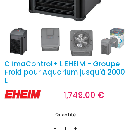
ClimaControl+ L EHEIM - Groupe
Froid pour Aquarium jusqu'à 2000
L
1,749.00 €
1,749.
€
Unit
price
Quantité
-
+