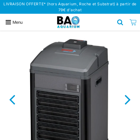
LIVRAISON OFFERTE* (hors Aquarium, Roche et Substrat) à partir de
79€ d'achat
Menu