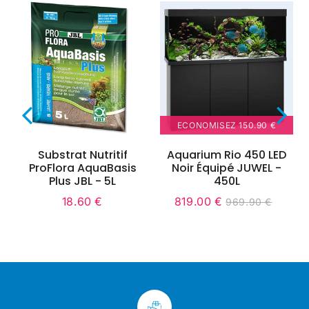
ECONOMISEZ
150.90 €
Substrat Nutritif
Aquarium Rio 450 LED
ProFlora AquaBasis
Noir Équipé JUWEL -
Plus JBL - 5L
450L
18.60 €
819.00 €
969.90 €
Prix
18.60
Prix
819.00
Unit
Prix
969.90
régulier
€
réduit
€
price
régulier
€