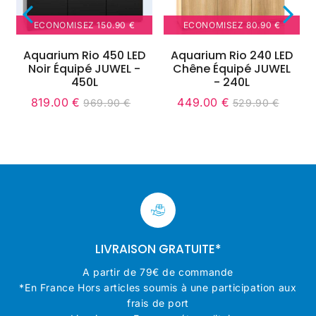
ECONOMISEZ
150.90 €
ECONOMISEZ
80.90 €
Aquarium Rio 450 LED
Aquarium Rio 240 LED
Noir Équipé JUWEL -
Chêne Équipé JUWEL
450L
- 240L
819.00 €
449.00 €
969.90 €
529.90 €
it
Prix
819.00
Unit
Prix
449.00
Unit
9.90
Prix
969.90
Prix
529.90
ice
réduit
€
price
réduit
€
price
régulier
€
régulier
€
LIVRAISON GRATUITE*
A partir de 79€ de commande
*En France Hors articles soumis à une participation aux
frais de port