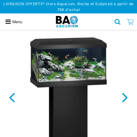
LIVRAISON OFFERTE* (hors Aquarium, Roche et Substrat) à partir de
79€ d'achat
Menu