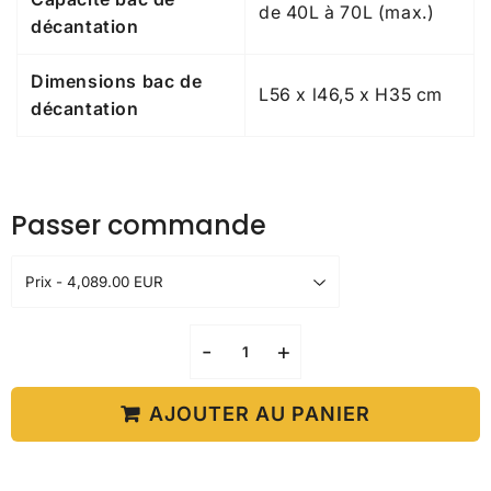
de 40L à 70L (max.)
décantation
Dimensions bac de
L56 x l46,5 x H35 cm
décantation
Passer commande
-
+
AJOUTER AU PANIER