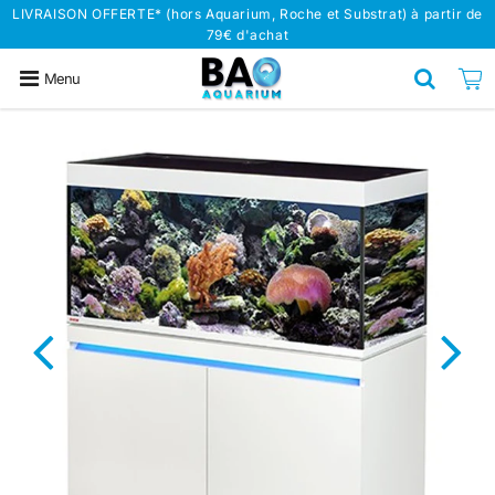
LIVRAISON OFFERTE* (hors Aquarium, Roche et Substrat) à partir de
79€ d'achat
Menu