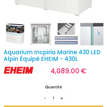
Aquarium Incpiria Marine 430 LED
Alpin Équipé EHEIM - 430L
4,089.00 €
4,089
€
Unit
price
Quantité
-
+