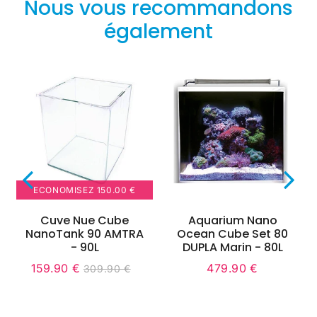
Nous vous recommandons
également
ECONOMISEZ
150.00 €
Cuve Nue Cube
Aquarium Nano
NanoTank 90 AMTRA
Ocean Cube Set 80
- 90L
DUPLA Marin - 80L
159.90 €
479.90 €
309.90 €
nit
Prix
159.90
Unit
Prix
479.90
551.80
Prix
309.90
rice
réduit
€
price
régulier
€
régulier
€