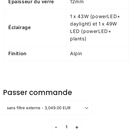
Épaisseur du verre
12mm
1 x 43W (powerLED+
daylight) et 1 x 49W
Éclairage
LED (powerLED+
plants)
Finition
Alpin
Passer commande
-
+