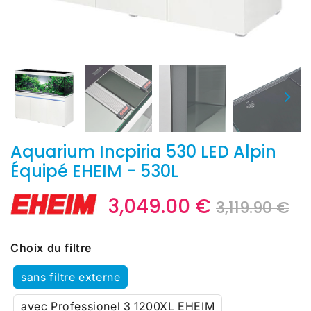
Aquarium Incpiria 530 LED Alpin
Équipé EHEIM - 530L
3,049.00 €
Pr
3,
Pr
3,
3,119.90 €
ré
€
ré
€
Unit
price
Choix du filtre
sans filtre externe
avec Professionel 3 1200XL EHEIM