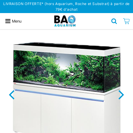
LIVRAISON OFFERTE* (hors Aquarium, Roche et Substrat) à partir de
79€ d'achat
Menu