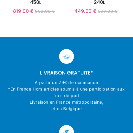
450L
- 240L
819.00 €
449.00 €
969.90 €
529.90 €
it
Prix
819.00
Unit
Prix
449.00
Unit
9.90
Prix
969.90
Prix
529.90
ice
réduit
€
price
réduit
€
price
régulier
€
régulier
€
LIVRAISON GRATUITE*
A partir de 79€ de commande
*En France Hors articles soumis à une participation aux
frais de port
Livraison en France métropolitaine,
et en Belgique