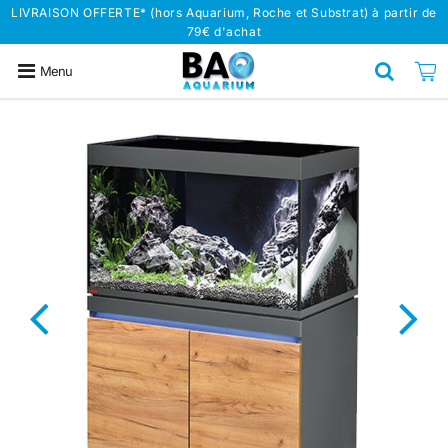
LIVRAISON OFFERTE* (hors Aquarium, Roche et Substrat) à partir de
79€ d'achat
Menu