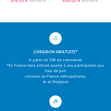
819.00 €
449.00 €
969.90 €
529.90 €
it
Prix
819.00
Unit
Prix
449.00
Unit
9.90
Prix
969.90
Prix
529.90
ice
réduit
€
price
réduit
€
price
régulier
€
régulier
€
LIVRAISON GRATUITE*
A partir de 79€ de commande
*En France Hors articles soumis à une participation aux
frais de port
Livraison en France métropolitaine,
et en Belgique