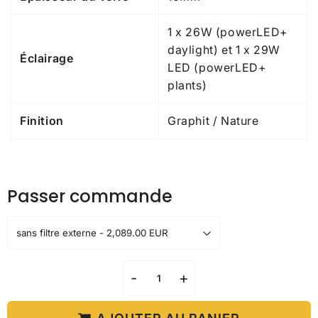
1 x 26W (powerLED+
daylight) et 1 x 29W
Éclairage
LED (powerLED+
plants)
Finition
Graphit / Nature
Passer commande
-
+