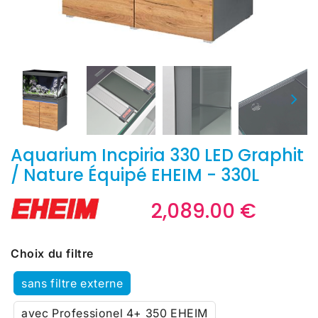
Aquarium Incpiria 330 LED Graphit
/ Nature Équipé EHEIM - 330L
2,089.00 €
2,089
€
Unit
price
Choix du filtre
sans filtre externe
avec Professionel 4+ 350 EHEIM