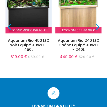
ECONOMISEZ
150.90 €
ECONOMISEZ
80.90 €
Aquarium Rio 450 LED
Aquarium Rio 240 LED
Noir Équipé JUWEL -
Chêne Équipé JUWEL
450L
- 240L
819.00 €
449.00 €
969.90 €
529.90 €
it
Prix
819.00
Unit
Prix
449.00
Unit
9.90
Prix
969.90
Prix
529.90
ice
réduit
€
price
réduit
€
price
régulier
€
régulier
€
LIVRAISON GRATUITE*