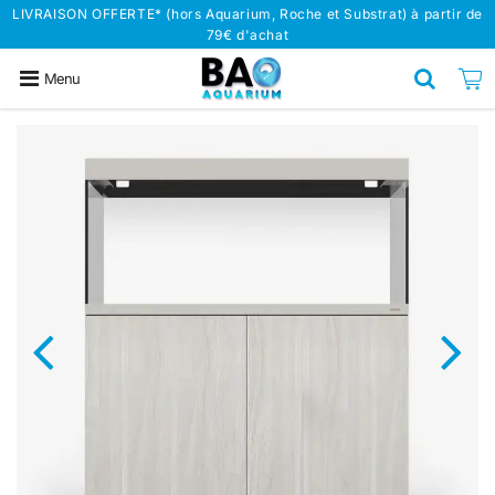
LIVRAISON OFFERTE* (hors Aquarium, Roche et Substrat) à partir de
79€ d'achat
Menu