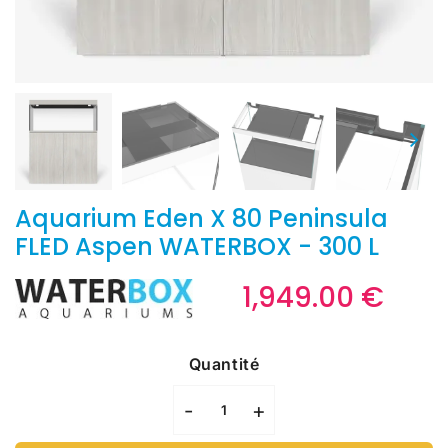
Aquarium Eden X 80 Peninsula
FLED Aspen WATERBOX - 300 L
1,949.00 €
1,94
€
Unit
price
Quantité
-
+