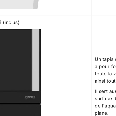
é
(inclus)
Un tapis 
a pour fo
toute la 
ainsi tou
Il sert a
surface d
de l'aqu
plane.