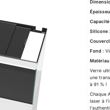
Dimensi
Épaisseu
Capacité
Silicone
Couverc
Fond
: Vi
Matériau
Verre ult
une tran
à 91 % !
Chaque A
laser à l
l'authenti