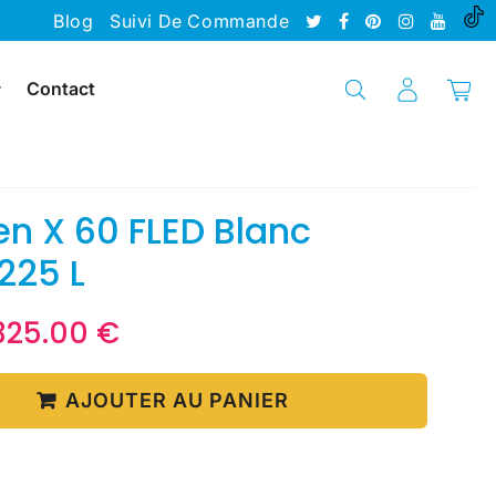
Blog
Suivi De Commande
Contact
n X 60 FLED Blanc
225 L
,325.00 €
1,325.00
Unit
€
price
AJOUTER AU PANIER