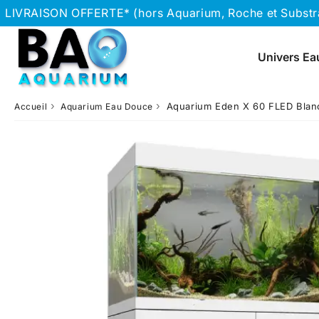
LIVRAISON OFFERTE* (hors Aquarium, Roche et Substrat
Univers Ea
›
›
Aquarium Eden X 60 FLED Bla
Accueil
Aquarium Eau Douce