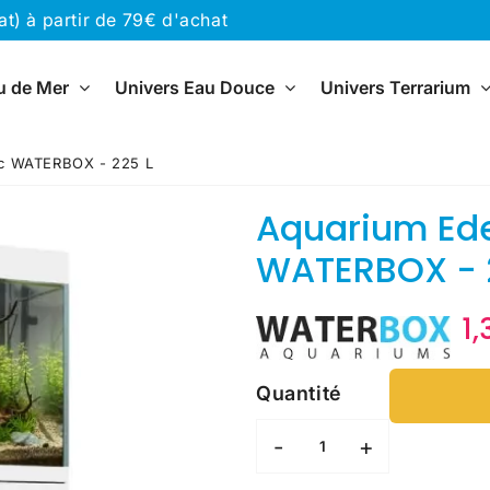
) à partir de 79€ d'achat
u de Mer
Univers Eau Douce
Univers Terrarium
nc WATERBOX - 225 L
Aquarium Ede
WATERBOX - 
1
Quantité
-
+