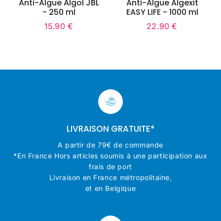
Anti-Algue Algol JBL
Anti-Algue Algexit
- 250 ml
EASY LIFE - 1000 ml
15.90 €
22.90 €
Prix
15.90
Prix
22.90
régulier
€
régulier
€
LIVRAISON GRATUITE*
A partir de 79€ de commande
*En France Hors articles soumis à une participation aux
frais de port
Livraison en France métropolitaine,
et en Belgique