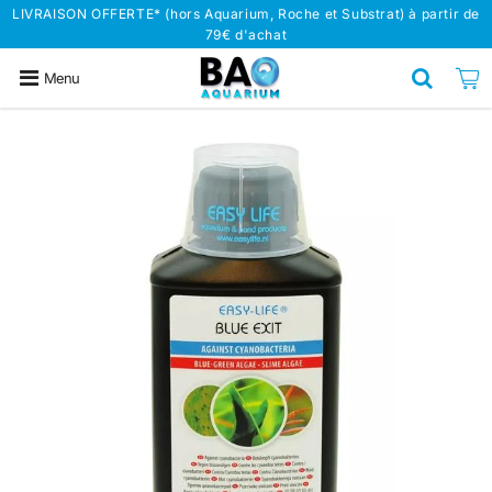
LIVRAISON OFFERTE* (hors Aquarium, Roche et Substrat) à partir de
79€ d'achat
Menu