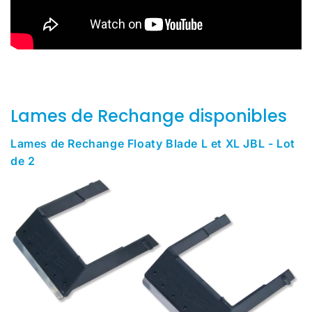
Lames de Rechange disponibles
Lames de Rechange Floaty Blade L et XL JBL - Lot
de 2