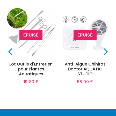
ÉPUISÉ
ÉPUISÉ
Lot Outils d'Entretien
Anti-Algue Chihiros
pour Plantes
Doctor AQUATIC
Aquatiques
STUDIO
19.80 €
58.00 €
Prix
19.80
Prix
58.00
régulier
€
régulier
€