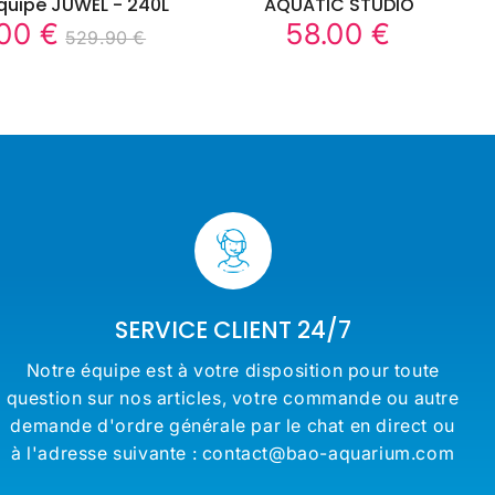
quipé JUWEL - 240L
AQUATIC STUDIO
00 €
58.00 €
449.00
58.00
529.90 €
Prix
Prix
529.90
Unit
€
€
régulier
régulier
€
price
SERVICE CLIENT 24/7
Notre équipe est à votre disposition pour toute
question sur nos articles, votre commande ou autre
demande d'ordre générale par le chat en direct ou
à l'adresse suivante : contact@bao-aquarium.com