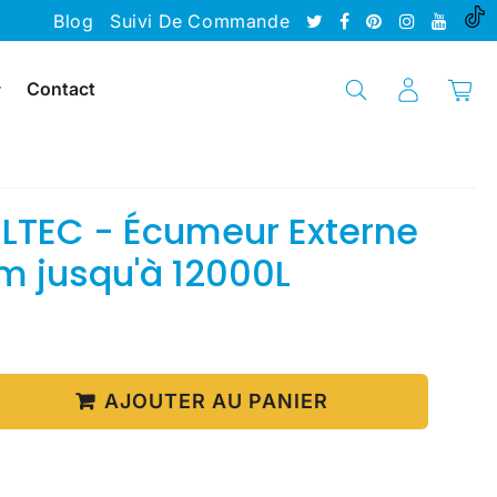
Blog
Suivi De Commande
Contact
ELTEC - Écumeur Externe
m jusqu'à 12000L
4,399.00
Unit
€
price
AJOUTER AU PANIER