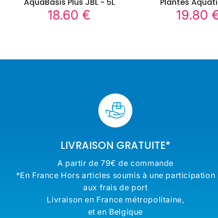
AquaBasis Plus JBL - 5L
Plantes Aquat
18.60 €
19.80 
18.60
Prix
Prix
€
régulier
régulier
LIVRAISON GRATUITE*
A partir de 79€ de commande
*En France Hors articles soumis à une participation
aux frais de port
Livraison en France métropolitaine,
et en Belgique