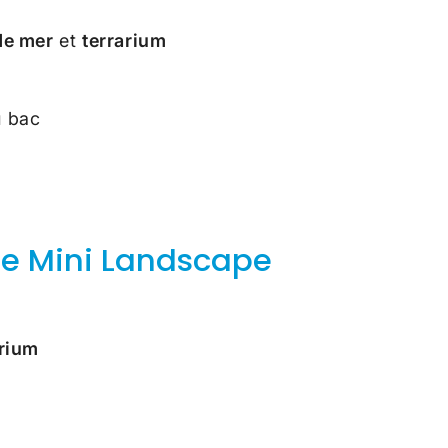
de mer
et
terrarium
u bac
he Mini Landscape
arium