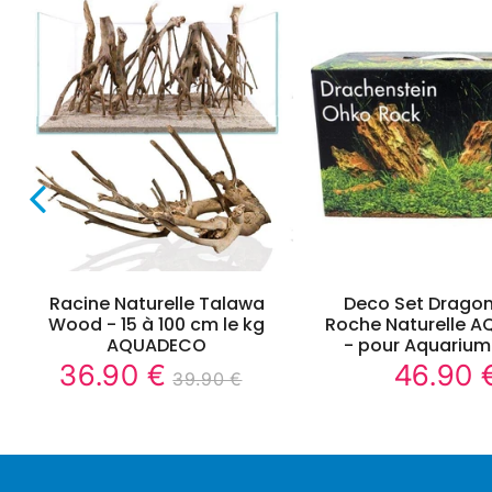
Racine Naturelle Talawa
Deco Set Dragon
Wood - 15 à 100 cm le kg
Roche Naturelle 
AQUADECO
- pour Aquarium
36.90 €
46.90 
36.90
39.90 €
e
Prix
Prix
Prix
39.90
Unit
€
réduit
régulier
régulier
€
price