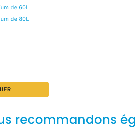
rium de 60L
rium de 80L
NIER
us recommandons é