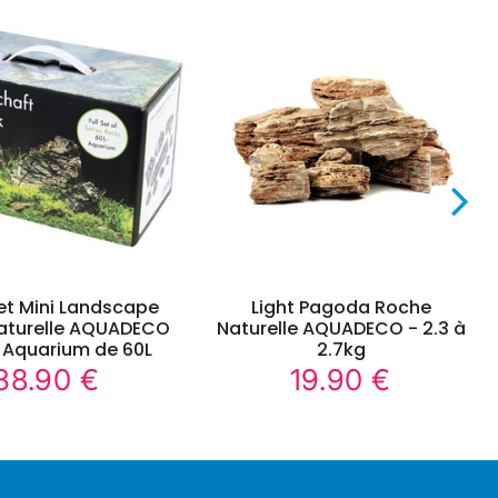
et Mini Landscape
Light Pagoda Roche
aturelle AQUADECO
Naturelle AQUADECO - 2.3 à
 Aquarium de 60L
2.7kg
38.90 €
19.90 €
38.90
19.90
Prix
Prix
€
€
régulier
régulier