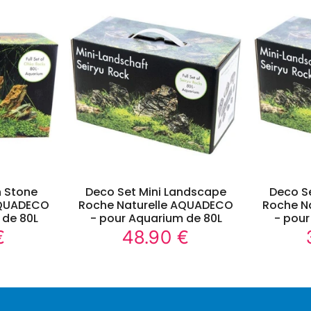
 Stone
Deco Set Mini Landscape
Deco S
AQUADECO
Roche Naturelle AQUADECO
Roche N
 de 80L
- pour Aquarium de 80L
- pour
€
48.90 €
46.90
48.90
Prix
€
€
régulier