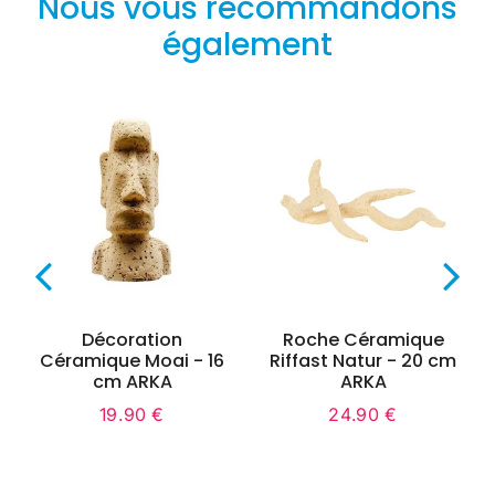
Nous vous recommandons
également
Décoration
Roche Céramique
Céramique Moai - 16
Riffast Natur - 20 cm
cm ARKA
ARKA
19.90 €
24.90 €
Prix
19.90
Prix
24.90
régulier
€
régulier
€
0