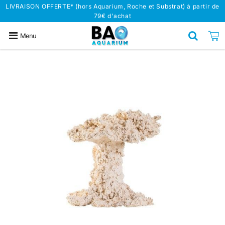
LIVRAISON OFFERTE* (hors Aquarium, Roche et Substrat) à partir de
79€ d'achat
Menu