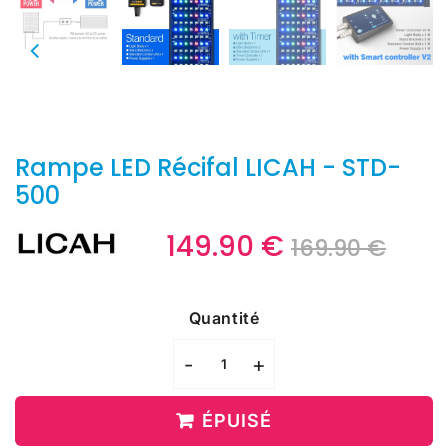
Rampe LED Récifal LICAH - STD-
500
149.90 €
Prix
169.
Prix
149.
169.90 €
régu
€
rédu
€
Unit
price
Quantité
-
+
ÉPUISÉ