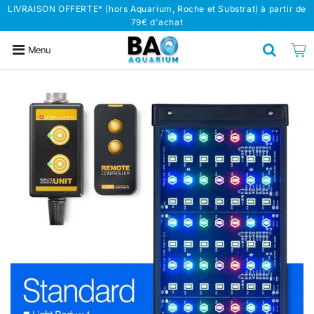
LIVRAISON OFFERTE* (hors Aquarium, Roche et Substrat) à partir de
79€ d'achat
Menu