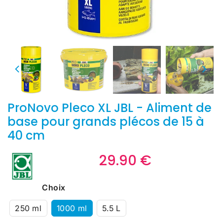
ProNovo Pleco XL JBL - Aliment de
base pour grands plécos de 15 à
40 cm
29.90 €
29.90
€
Unit
Choix
price
250 ml
1000 ml
5.5 L