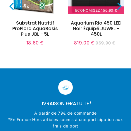
ECONOMISEZ
150.90 €
Substrat Nutritif
Aquarium Rio 450 LED
ProFlora AquaBasis
Noir Équipé JUWEL -
Plus JBL - 5L
450L
18.60 €
819.00 €
969.90 €
Prix
18.60
Prix
819.00
Unit
Prix
969.90
régulier
€
réduit
€
price
régulier
€
LIVRAISON GRATUITE*
A partir de 79€ de commande
*En France Hors articles soumis à une participation aux
frais de port