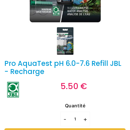
Pro AquaTest pH 6.0-7.6 Refill JBL
- Recharge
5.50 €
5.50
€
Unit
price
Quantité
-
+