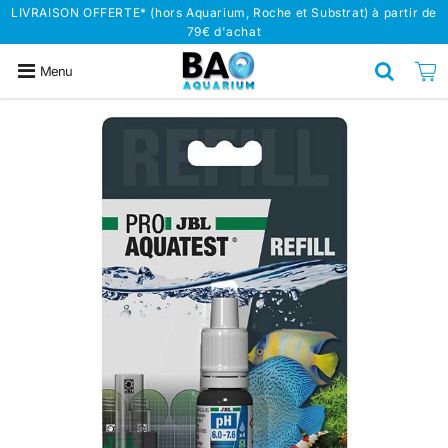
LIVRAISON OFFERTE* (hors Aquarium, Roche et Substrat) à partir de
79€ d'achat
Menu