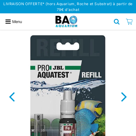
LIVRAISON OFFERTE* (hors Aquarium, Roche et Substrat) à partir de
79€ d'achat
Menu