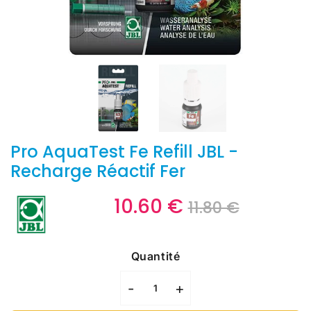
Pro AquaTest Fe Refill JBL -
Recharge Réactif Fer
10.60 €
Prix
11.80
Prix
10.60
11.80 €
régulie
€
réduit
€
Unit
price
Quantité
-
+