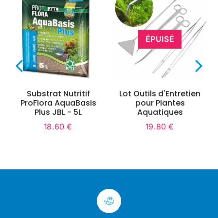
ÉPUISÉ
Substrat Nutritif
Lot Outils d'Entretien
ProFlora AquaBasis
pour Plantes
Plus JBL - 5L
Aquatiques
18.60 €
19.80 €
Prix
18.60
Prix
19.80
régulier
€
régulier
€