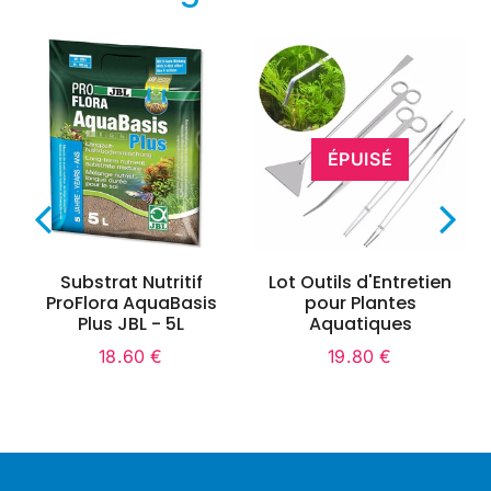
ÉPUISÉ
Substrat Nutritif
Lot Outils d'Entretien
ProFlora AquaBasis
pour Plantes
Plus JBL - 5L
Aquatiques
18.60 €
19.80 €
Prix
18.60
Prix
19.80
régulier
€
régulier
€