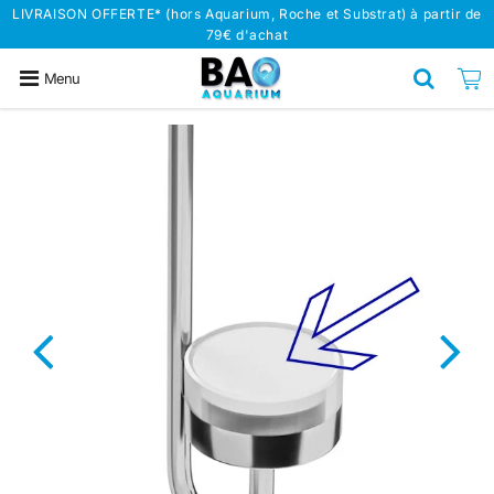
LIVRAISON OFFERTE* (hors Aquarium, Roche et Substrat) à partir de
79€ d'achat
Menu