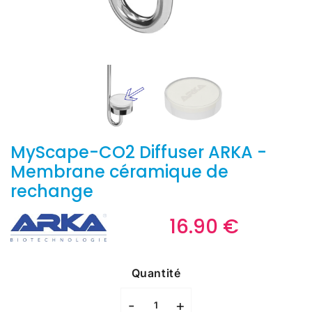
MyScape-CO2 Diffuser ARKA -
Membrane céramique de
rechange
16.90 €
16.90
€
Unit
price
Quantité
-
+