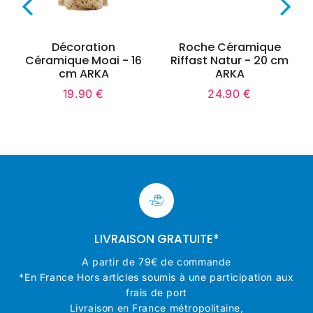
Décoration
Roche Céramique
Céramique Moai - 16
Riffast Natur - 20 cm
cm ARKA
ARKA
19.90 €
24.90 €
Prix
19.90
Prix
24.90
régulier
€
régulier
€
0
LIVRAISON GRATUITE*
A partir de 79€ de commande
*En France Hors articles soumis à une participation aux
frais de port
Livraison en France métropolitaine,