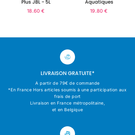
Plus JBL - 5L
Aquatiques
18.60 €
19.80 €
Prix
18.60
Prix
19.80
régulier
€
régulier
€
LIVRAISON GRATUITE*
A partir de 79€ de commande
*En France Hors articles soumis à une participation aux
frais de port
Livraison en France métropolitaine,
et en Belgique