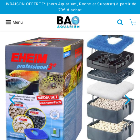
LIVRAISON OFFERTE* (hors Aquarium, Roche et Substrat) à partir de
79€ d'achat
Menu