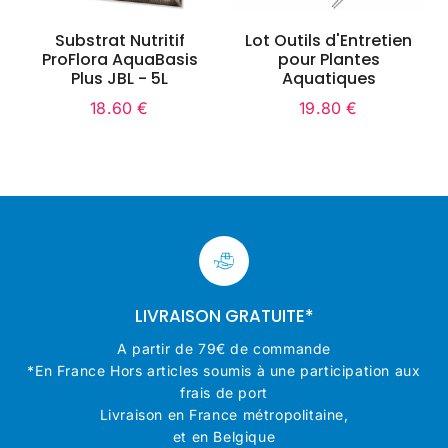
Substrat Nutritif
Lot Outils d'Entretien
ProFlora AquaBasis
pour Plantes
Plus JBL - 5L
Aquatiques
18.60 €
19.80 €
Prix
18.60
Prix
19.80
régulier
€
régulier
€
LIVRAISON GRATUITE*
A partir de 79€ de commande
*En France Hors articles soumis à une participation aux
frais de port
Livraison en France métropolitaine,
et en Belgique