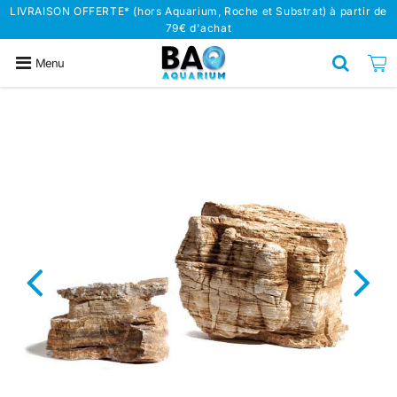
LIVRAISON OFFERTE* (hors Aquarium, Roche et Substrat) à partir de
79€ d'achat
Menu