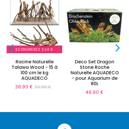
ECONOMISEZ
3.00 €
Racine Naturelle
Deco Set Dragon
Talawa Wood - 15 à
Stone Roche
100 cm le kg
Naturelle AQUADECO
AQUADECO
- pour Aquarium de
t
90
80L
36.90 €
ce
39.90 €
Prix
36.90
Unit
Prix
39.90
46.90 €
réduit
€
price
régulier
€
Prix
46.90
régulier
€