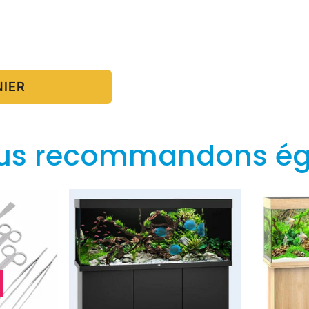
NIER
us recommandons é