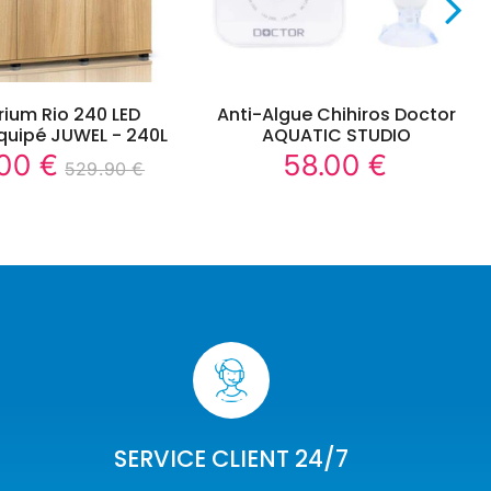
ium Rio 240 LED
Anti-Algue Chihiros Doctor
quipé JUWEL - 240L
AQUATIC STUDIO
00 €
58.00 €
449.00
58.00
529.90 €
Prix
Prix
529.90
Unit
€
€
régulier
régulier
€
price
SERVICE CLIENT 24/7