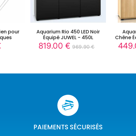
tien pour
Aquarium Rio 450 LED Noir
Aquar
iques
Équipé JUWEL - 450L
Chêne É
€
819.00 €
449.
19.80
819.00
969.90 €
Prix
Prix
Prix
969.90
Unit
€
€
réduit
réduit
régulier
€
price
PAIEMENTS SÉCURISÉS