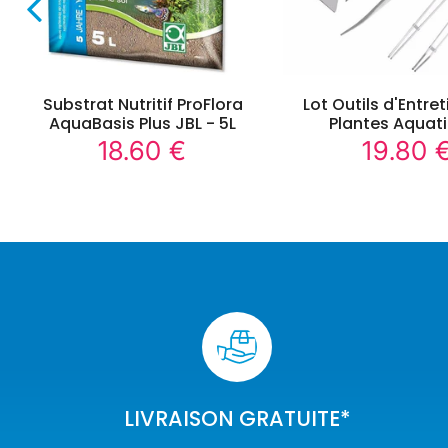
Substrat Nutritif ProFlora
Lot Outils d'Entre
AquaBasis Plus JBL - 5L
Plantes Aquat
18.60 €
19.80 
18.60
Prix
Prix
€
régulier
régulier
LIVRAISON GRATUITE*