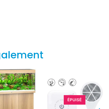
galement
ÉPUISÉ