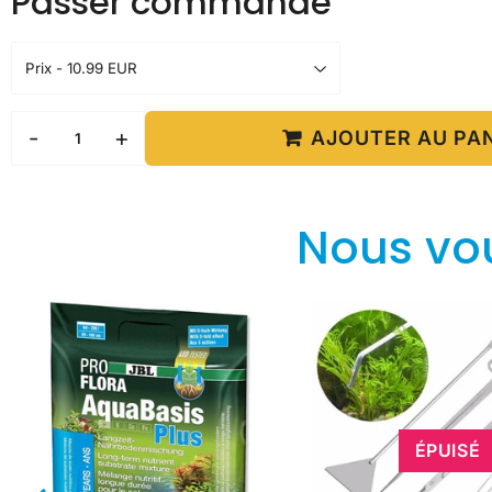
Passer commande
-
+
AJOUTER AU PA
Nous vo
ÉPUISÉ