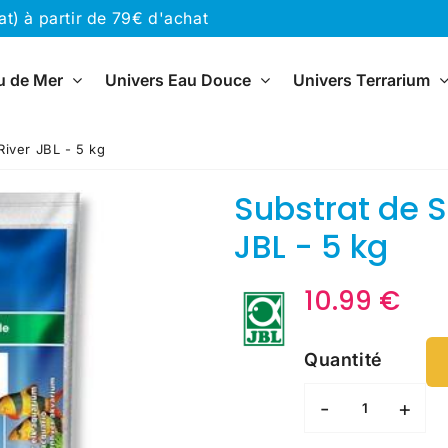
) à partir de 79€ d'achat
u de Mer
Univers Eau Douce
Univers Terrarium
River JBL - 5 kg
Substrat de S
JBL - 5 kg
10.99 €
10.
Unit
€
pric
Quantité
-
+