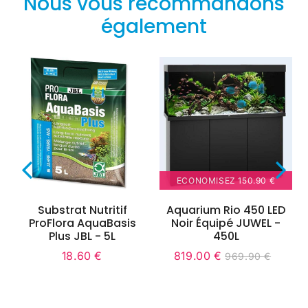
Nous vous recommandons
également
ECONOMISEZ
150.90 €
Substrat Nutritif
Aquarium Rio 450 LED
ProFlora AquaBasis
Noir Équipé JUWEL -
Plus JBL - 5L
450L
18.60 €
819.00 €
969.90 €
Prix
18.60
Prix
819.00
Unit
Prix
969.90
régulier
€
réduit
€
price
régulier
€