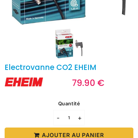
Electrovanne CO2 EHEIM
79.90 €
79.90
€
Unit
price
Quantité
-
+
AJOUTER AU PANIER