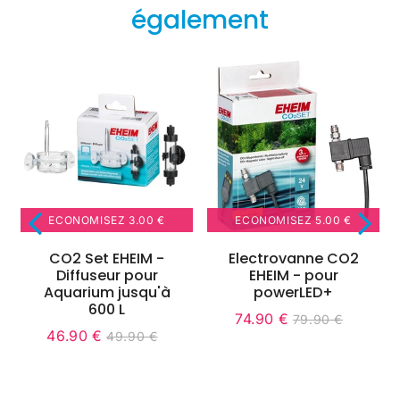
également
ECONOMISEZ
3.00 €
ECONOMISEZ
5.00 €
CO2 Set EHEIM -
Electrovanne CO2
Diffuseur pour
EHEIM - pour
Aquarium jusqu'à
powerLED+
600 L
74.90 €
79.90 €
it
Prix
74.90
Unit
.90
Prix
79.90
46.90 €
ice
49.90 €
réduit
€
price
Prix
46.90
Unit
régulier
€
Prix
49.90
réduit
€
price
régulier
€