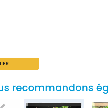
NIER
us recommandons é