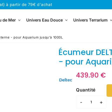
) à partir de 79€ d'achat
u de Mer
Univers Eau Douce
Univers Terrarium
terne - pour Aquarium jusqu'à 1000L
Écumeur DELT
- pour Aquar
439.90 €
4
U
€
p
Quantité
-
+