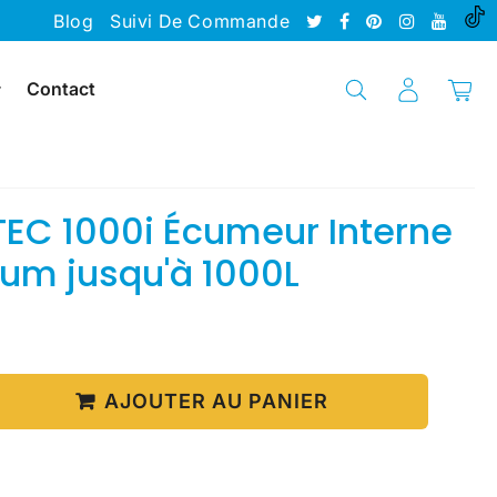
Blog
Suivi De Commande
Contact
EC 1000i Écumeur Interne
ium jusqu'à 1000L
39.90
nit
rice
AJOUTER AU PANIER