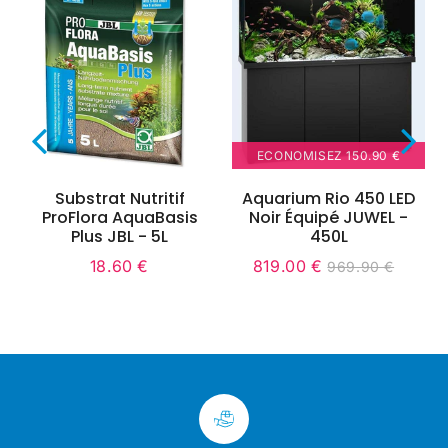
ECONOMISEZ
150.90 €
Substrat Nutritif
Aquarium Rio 450 LED
ProFlora AquaBasis
Noir Équipé JUWEL -
Plus JBL - 5L
450L
18.60 €
819.00 €
969.90 €
Prix
18.60
Prix
819.00
Unit
Prix
969.90
régulier
€
réduit
€
price
régulier
€