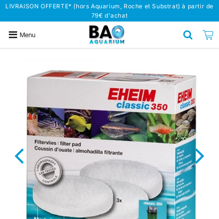
LIVRAISON OFFERTE* (hors Aquarium, Roche et Substrat) à partir de
79€ d'achat
Menu