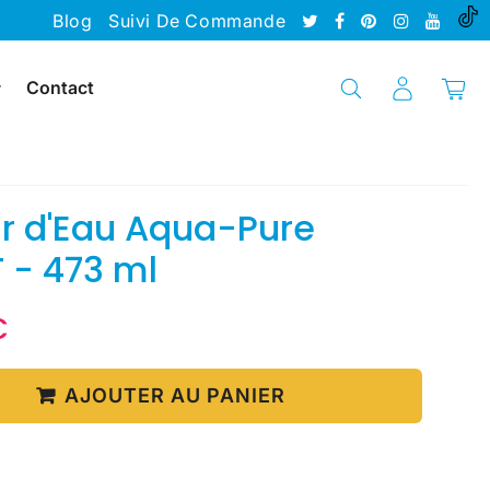
Blog
Suivi De Commande
Contact
r d'Eau Aqua-Pure
 - 473 ml
€
15.90
Unit
€
price
AJOUTER AU PANIER