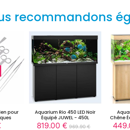
us recommandons é
tien pour
Aquarium Rio 450 LED Noir
Aquar
iques
Équipé JUWEL - 450L
Chêne É
€
819.00 €
449.
19.80
819.00
969.90 €
Prix
Prix
Prix
969.90
Unit