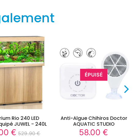
galement
ÉPUISÉ
ium Rio 240 LED
Anti-Algue Chihiros Doctor
quipé JUWEL - 240L
AQUATIC STUDIO
00 €
58.00 €
449.00
58.00
529.90 €
Prix
Prix
529.90
Unit