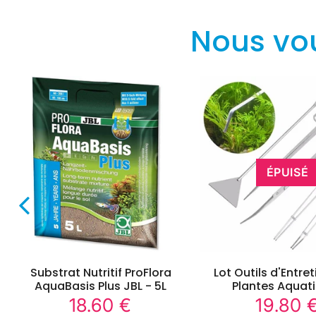
Nous vo
ÉPUISÉ
Substrat Nutritif ProFlora
Lot Outils d'Entre
AquaBasis Plus JBL - 5L
Plantes Aquat
18.60 €
19.80 
18.60
Prix
Prix