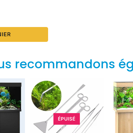
NIER
us recommandons é
ÉPUISÉ