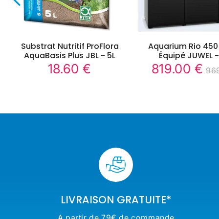
Substrat Nutritif ProFlora
Aquarium Rio 450 
AquaBasis Plus JBL - 5L
Équipé JUWEL -
18.60 €
819.00 €
18.60
8
96
Prix
Prix
Pri
€
€
régulier
réduit
rég
LIVRAISON GRATUITE*
A partir de 79€ de commande