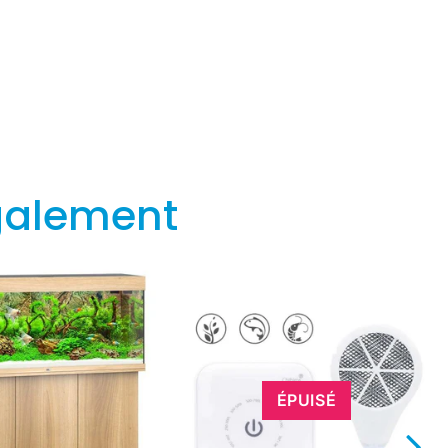
galement
ÉPUISÉ