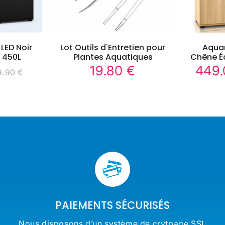
LED Noir
Lot Outils d'Entretien pour
Aquar
 450L
Plantes Aquatiques
Chêne É
19.80 €
449.
19.00
19.80
9.90 €
Prix
Prix
x
969.90
Unit
€
régulier
réduit
ulier
€
price
PAIEMENTS SÉCURISÉS
Nous disposons d’un système de crytpage SSL