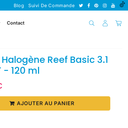
Blog
Suivi De Commande
Contact
alogène Reef Basic 3.1
 - 120 ml
€
10.60
Unit
€
price
AJOUTER AU PANIER