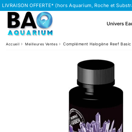
LIVRAISON OFFERTE* (hors Aquarium, Roche et Substrat
Univers Ea
›
›
Complément Halogène Reef Basic 
Accueil
Meilleures Ventes