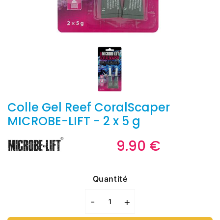
Colle Gel Reef CoralScaper
MICROBE-LIFT - 2 x 5 g
9.90 €
9.90
€
Unit
price
Quantité
-
+