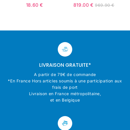
18.60 €
819.00 €
969.90 €
Prix
18.60
Prix
819.00
Unit
Prix
969.90
régulier
€
réduit
€
price
régulier
€
LIVRAISON GRATUITE*
A partir de 79€ de commande
*En France Hors articles soumis à une participation aux
frais de port
Livraison en France métropolitaine,
et en Belgique