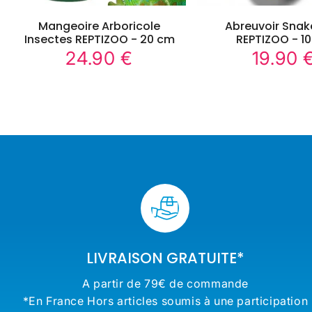
Mangeoire Arboricole
Abreuvoir Snak
Insectes REPTIZOO - 20 cm
REPTIZOO - 1
24.90 €
19.90 
24.90
Prix
Prix
€
régulier
régulier
LIVRAISON GRATUITE*
A partir de 79€ de commande
*En France Hors articles soumis à une participation