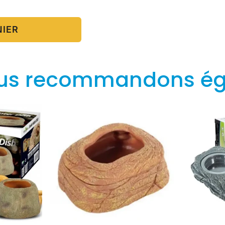
NIER
us recommandons é