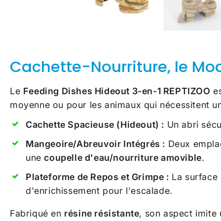
Cachette-Nourriture, le Mo
Le
Feeding Dishes Hideout 3-en-1 REPTIZOO
es
moyenne ou pour les animaux qui nécessitent un r
Cachette Spacieuse (Hideout) :
Un abri sécur
Mangeoire/Abreuvoir Intégrés :
Deux emplace
une
coupelle d'eau/nourriture amovible
.
Plateforme de Repos et Grimpe :
La surface 
d'enrichissement pour l'escalade.
Fabriqué en
résine résistante
, son aspect imite