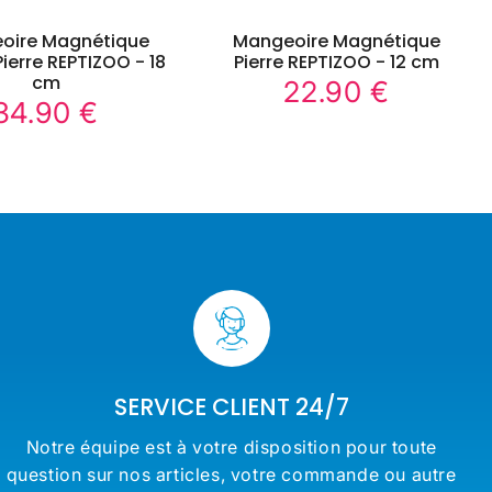
oire Magnétique
Mangeoire Magnétique
ierre REPTIZOO - 18
Pierre REPTIZOO - 12 cm
cm
22.90 €
22.90
Prix
34.90 €
€
34.90
régulier
Prix
€
régulier
SERVICE CLIENT 24/7
Notre équipe est à votre disposition pour toute
question sur nos articles, votre commande ou autre