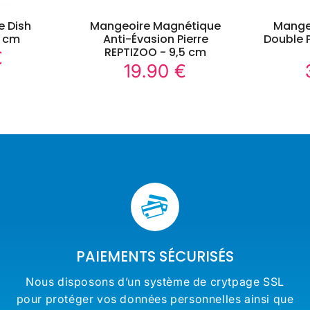
e Dish
Mangeoire Magnétique
Mange
0 cm
Anti-Évasion Pierre
Double P
REPTIZOO - 9,5 cm
€
19.90
19.90 €
€
19.90
Prix
€
régulier
PAIEMENTS SÉCURISÉS
Nous disposons d’un système de crytpage SSL
pour protéger vos données personnelles ainsi que